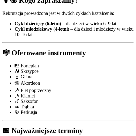
👧🧒 Kogo zapraszamy?
Rekrutacja prowadzona jest w dwóch cyklach kształcenia:
Cykl dziecięcy (6-letni)
– dla dzieci w wieku 6–9 lat
Cykl młodzieżowy (4-letni)
– dla dzieci i młodzieży w wieku
10–16 lat
🎼 Oferowane instrumenty
🎹 Fortepian
🎻 Skrzypce
🎸 Gitara
🪗 Akordeon
🎶 Flet poprzeczny
🎶 Klarnet
🎷 Saksofon
🎺 Trąbka
🥁 Perkusja
📅 Najważniejsze terminy