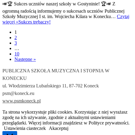
🎺🏆 Sukces uczniów naszej szkoły w Gostyninie! 🏆🎺 Z
ogromną radością informujemy o sukcesach uczniów Publicznej
Szkoły Muzycznej I st. im. Wojciecha Kilara w Konecku…
Czytaj
więcej »
Sukces trębaczy!
1
2
3
…
10
Następne »
PUBLICZNA SZKOŁA MUZYCZNA I STOPNIA W
KONECKU
ul. Włodzimierza Lubańskiego 11, 87-702 Koneck
psm@koneck.eu
www.psmkoneck.pl
Ta strona wykorzystuje pliki cookies. Korzystając z niej wyrażasz
zgodę na ich używanie, zgodnie z aktualnymi ustawieniami
przeglądarki. Więcej informacji znajdziesz w Polityce prywatności.
Ustawienia ciasteczek
Akaceptuj