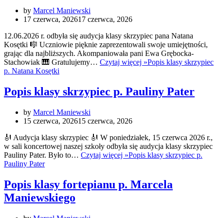
by
Marcel Maniewski
17 czerwca, 2026
17 czerwca, 2026
12.06.2026 r. odbyła się audycja klasy skrzypiec pana Natana
Kosętki 🎼 Uczniowie pięknie zaprezentowali swoje umiejętności,
grając dla najbliższych. Akompaniowała pani Ewa Grębocka-
Stachowiak 🎹 Gratulujemy…
Czytaj więcej »
Popis klasy skrzypiec
p. Natana Kosętki
Popis klasy skrzypiec p. Pauliny Pater
by
Marcel Maniewski
15 czerwca, 2026
15 czerwca, 2026
🎻 Audycja klasy skrzypiec 🎻 W poniedziałek, 15 czerwca 2026 r.,
w sali koncertowej naszej szkoły odbyła się audycja klasy skrzypiec
Pauliny Pater. Było to…
Czytaj więcej »
Popis klasy skrzypiec p.
Pauliny Pater
Popis klasy fortepianu p. Marcela
Maniewskiego