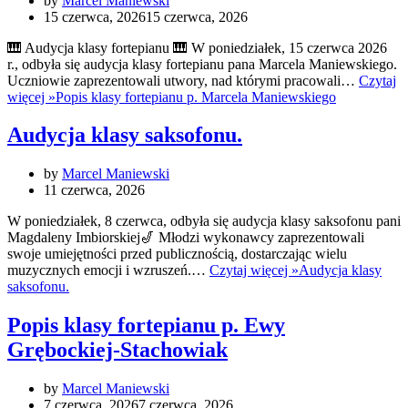
by
Marcel Maniewski
15 czerwca, 2026
15 czerwca, 2026
🎹 Audycja klasy fortepianu 🎹 W poniedziałek, 15 czerwca 2026
r., odbyła się audycja klasy fortepianu pana Marcela Maniewskiego.
Uczniowie zaprezentowali utwory, nad którymi pracowali…
Czytaj
więcej »
Popis klasy fortepianu p. Marcela Maniewskiego
Audycja klasy saksofonu.
by
Marcel Maniewski
11 czerwca, 2026
W poniedziałek, 8 czerwca, odbyła się audycja klasy saksofonu pani
Magdaleny Imbiorskiej🎷 Młodzi wykonawcy zaprezentowali
swoje umiejętności przed publicznością, dostarczając wielu
muzycznych emocji i wzruszeń.…
Czytaj więcej »
Audycja klasy
saksofonu.
Popis klasy fortepianu p. Ewy
Grębockiej-Stachowiak
by
Marcel Maniewski
7 czerwca, 2026
7 czerwca, 2026