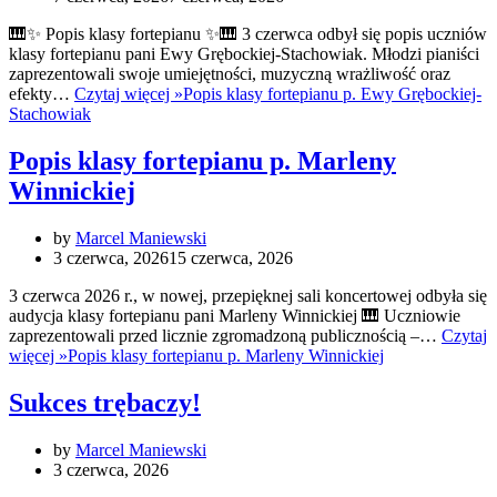
🎹✨ Popis klasy fortepianu ✨🎹 3 czerwca odbył się popis uczniów
klasy fortepianu pani Ewy Grębockiej-Stachowiak. Młodzi pianiści
zaprezentowali swoje umiejętności, muzyczną wrażliwość oraz
efekty…
Czytaj więcej »
Popis klasy fortepianu p. Ewy Grębockiej-
Stachowiak
Popis klasy fortepianu p. Marleny
Winnickiej
by
Marcel Maniewski
3 czerwca, 2026
15 czerwca, 2026
3 czerwca 2026 r., w nowej, przepięknej sali koncertowej odbyła się
audycja klasy fortepianu pani Marleny Winnickiej 🎹 Uczniowie
zaprezentowali przed licznie zgromadzoną publicznością –…
Czytaj
więcej »
Popis klasy fortepianu p. Marleny Winnickiej
Sukces trębaczy!
by
Marcel Maniewski
3 czerwca, 2026