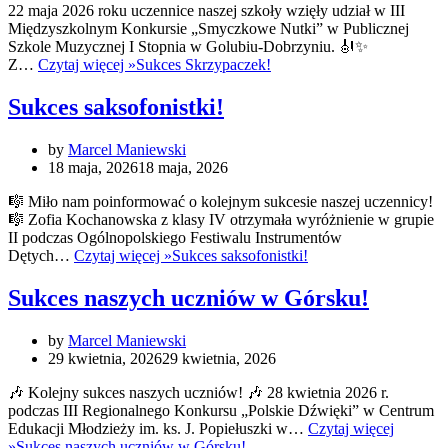
22 maja 2026 roku uczennice naszej szkoły wzięły udział w III
Międzyszkolnym Konkursie „Smyczkowe Nutki” w Publicznej
Szkole Muzycznej I Stopnia w Golubiu-Dobrzyniu. 🎻✨
Z…
Czytaj więcej »
Sukces Skrzypaczek!
Sukces saksofonistki!
by
Marcel Maniewski
18 maja, 2026
18 maja, 2026
🎼 Miło nam poinformować o kolejnym sukcesie naszej uczennicy!
🎼 Zofia Kochanowska z klasy IV otrzymała wyróżnienie w grupie
II podczas Ogólnopolskiego Festiwalu Instrumentów
Dętych…
Czytaj więcej »
Sukces saksofonistki!
Sukces naszych uczniów w Górsku!
by
Marcel Maniewski
29 kwietnia, 2026
29 kwietnia, 2026
🎶 Kolejny sukces naszych uczniów! 🎶 28 kwietnia 2026 r.
podczas III Regionalnego Konkursu „Polskie Dźwięki” w Centrum
Edukacji Młodzieży im. ks. J. Popiełuszki w…
Czytaj więcej
»
Sukces naszych uczniów w Górsku!